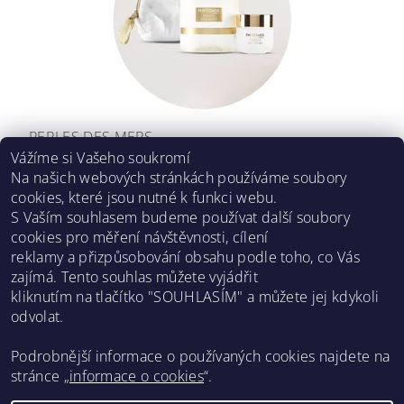
PERLES DES MERS
Vážíme si Vašeho soukromí
6 250 Kč
Na našich webových stránkách používáme soubory
cookies, které jsou nutné k funkci webu.
S Vaším souhlasem budeme používat další soubory
DALŠÍ PRODUKTY
cookies pro měření návštěvnosti, cílení
reklamy a přizpůsobování obsahu podle toho, co Vás
...
6
1
4
5
7
8
9
zajímá. Tento souhlas můžete vyjádřit
kliknutím na tlačítko "SOUHLASÍM" a můžete jej kdykoli
odvolat.
Asklepion web
Podrobnější informace o používaných cookies najdete na
stránce „
informace o cookies
“.
Facebook
Instagram