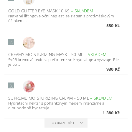
GOLD GLITTER EYE MASK 10 KS
–
SKLADEM
Netkané liftingové oční náplasti se zlatem s protivráskovým
účinkem....
550 Kč
2.
CREAMY MOISTURIZING MASK - 50 ML
–
SKLADEM
Svěží krémová textura pleť intenzivně hydratuje a vyživuje. Pleť
je po...
930 Kč
3.
SUPREME MOISTURIZING CREAM - 50 ML
–
SKLADEM
Hydratační nektar s pohankovým medem intenzivně a
dlouhodobě hydratuje...
1 380 Kč
ZOBRAZIT VÍCE