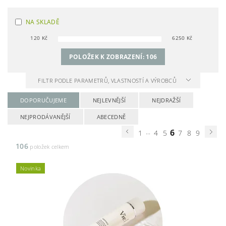
NA SKLADĚ
120
Kč
6250
Kč
POLOŽEK K ZOBRAZENÍ:
106
FILTR PODLE PARAMETRŮ, VLASTNOSTÍ A VÝROBCŮ
DOPORUČUJEME
NEJLEVNĚJŠÍ
NEJDRAŽŠÍ
NEJPRODÁVANĚJŠÍ
ABECEDNĚ
...
6
1
4
5
7
8
9
106
položek celkem
Novinka