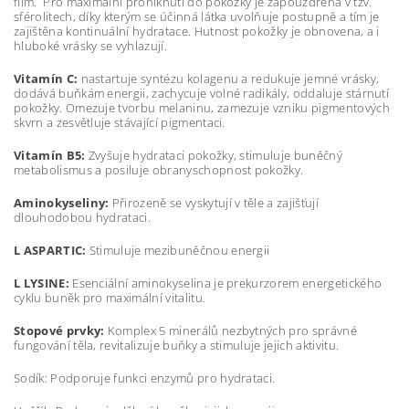
film. Pro maximální proniknutí do pokožky je zapouzdřena v tzv.
sférolitech, díky kterým se účinná látka uvolňuje postupně a tím je
zajištěna kontinuální hydratace. Hutnost pokožky je obnovena, a i
hluboké vrásky se vyhlazují.
Vitamín C:
nastartuje syntézu kolagenu a redukuje jemné vrásky,
dodává buňkám energii, zachycuje volné radikály, oddaluje stárnutí
pokožky. Omezuje tvorbu melaninu, zamezuje vzniku pigmentových
skvrn a zesvětluje stávající pigmentaci.
Vitamín B5:
Zvyšuje hydrataci pokožky, stimuluje buněčný
metabolismus a posiluje obranyschopnost pokožky.
Aminokyseliny:
Přirozeně se vyskytují v těle a zajišťují
dlouhodobou hydrataci.
L ASPARTIC:
Stimuluje mezibuněčnou energii
L LYSINE:
Esenciální aminokyselina je prekurzorem energetického
cyklu buněk pro maximální vitalitu.
Stopové prvky:
Komplex 5 minerálů nezbytných pro správné
fungování těla, revitalizuje buňky a stimuluje jejich aktivitu.
Sodík: Podporuje funkci enzymů pro hydrataci.