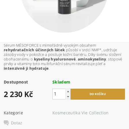
Sérum MÉSOFORCE s mimořádně vysokým obsahem
rehydratačních účinných látek
působí v srdci NMF*, udržuje
zásoby vody v pokožce a posiluje kožní bariéru. Díky svému složení
obohacenému o
kyseliny hyaluronové
,
aminokyseliny
, stopové
prvky a vitaminy toto multifunkční sérum revitalizuje pleť a
intenzivně ji hydratuje
.
Dostupnost
Skladem
2 230 Kč
Kategorie
Kosmeceutika Vie Collection
Dotaz