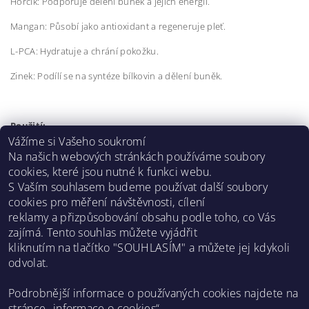
Hořčík: Podporuje dělení buněk a jejich energii.
Mangan: Působí jako antioxidant a regeneruje pleť.
L-PCA: Hydratuje a chrání pokožku.
Zinek: Podílí se na syntéze bílkovin a dělení buněk.
Použití:
Vážíme si Vašeho soukromí
Ráno a večer na čistou pleť před aplikací krému.
Na našich webových stránkách používáme soubory
cookies, které jsou nutné k funkci webu.
Buďte první, kdo napíše příspěvek k této položce.
S Vaším souhlasem budeme používat další soubory
cookies pro měření návštěvnosti, cílení
Přidat komentář
reklamy a přizpůsobování obsahu podle toho, co Vás
zajímá. Tento souhlas můžete vyjádřit
kliknutím na tlačítko "SOUHLASÍM" a můžete jej kdykoli
odvolat.
Asklepion web
Podrobnější informace o používaných cookies najdete na
stránce „
informace o cookies
“.