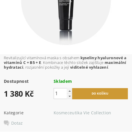
Revitalizující vitamínová maska s obsahem
kyseliny hyaluronové a
vitamínů C + B5 + E
. Kombinace těchto složek zajišťuje
maximální
hydrataci
, rozjasnění pokožky a její
viditelné vyhlazení
.
Dostupnost
Skladem
1 380 Kč
Kategorie
Kosmeceutika Vie Collection
Dotaz