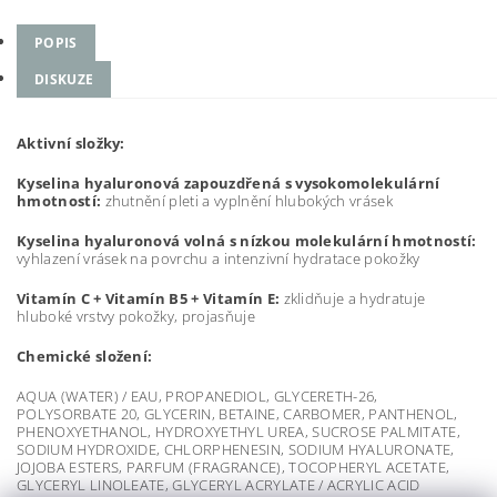
POPIS
DISKUZE
Aktivní složky:
Kyselina hyaluronová zapouzdřená s vysokomolekulární
hmotností:
zhutnění pleti a vyplnění hlubokých vrásek
Kyselina hyaluronová volná s nízkou molekulární hmotností:
vyhlazení vrásek na povrchu a intenzivní hydratace pokožky
Vitamín C + Vitamín B5 + Vitamín E:
zklidňuje a hydratuje
hluboké vrstvy pokožky, projasňuje
Chemické složení:
AQUA (WATER) / EAU, PROPANEDIOL, GLYCERETH-26,
POLYSORBATE 20, GLYCERIN, BETAINE, CARBOMER, PANTHENOL,
PHENOXYETHANOL, HYDROXYETHYL UREA, SUCROSE PALMITATE,
SODIUM HYDROXIDE, CHLORPHENESIN, SODIUM HYALURONATE,
JOJOBA ESTERS, PARFUM (FRAGRANCE), TOCOPHERYL ACETATE,
GLYCERYL LINOLEATE, GLYCERYL ACRYLATE / ACRYLIC ACID