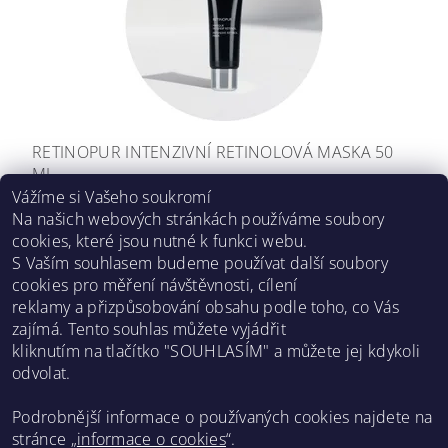
RETINOPUR INTENZIVNÍ RETINOLOVÁ MASKA 50
ML
Vážíme si Vašeho soukromí
1 490 Kč
Na našich webových stránkách používáme soubory
cookies, které jsou nutné k funkci webu.
S Vaším souhlasem budeme používat další soubory
DALŠÍ PRODUKTY
cookies pro měření návštěvnosti, cílení
reklamy a přizpůsobování obsahu podle toho, co Vás
...
7
1
5
6
8
9
zajímá. Tento souhlas můžete vyjádřit
kliknutím na tlačítko "SOUHLASÍM" a můžete jej kdykoli
odvolat.
Asklepion web
Podrobnější informace o používaných cookies najdete na
stránce „
informace o cookies
“.
Facebook
Instagram