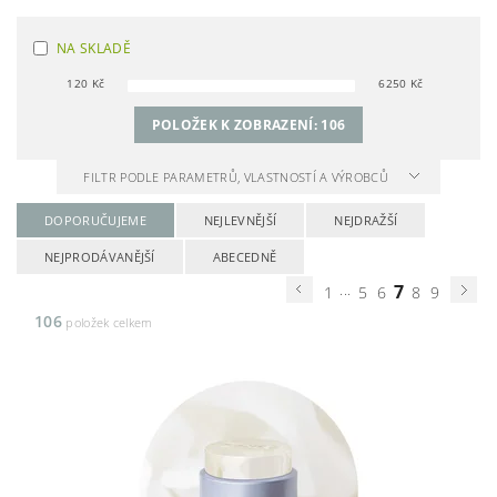
NA SKLADĚ
120
Kč
6250
Kč
POLOŽEK K ZOBRAZENÍ:
106
FILTR PODLE PARAMETRŮ, VLASTNOSTÍ A VÝROBCŮ
DOPORUČUJEME
NEJLEVNĚJŠÍ
NEJDRAŽŠÍ
NEJPRODÁVANĚJŠÍ
ABECEDNĚ
...
7
1
5
6
8
9
106
položek celkem