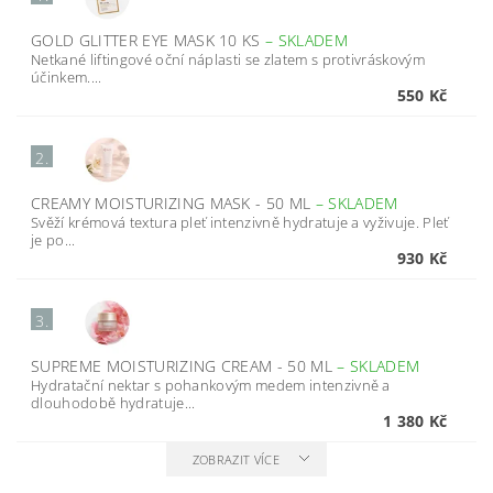
GOLD GLITTER EYE MASK 10 KS
–
SKLADEM
Netkané liftingové oční náplasti se zlatem s protivráskovým
účinkem....
550 Kč
2.
CREAMY MOISTURIZING MASK - 50 ML
–
SKLADEM
Svěží krémová textura pleť intenzivně hydratuje a vyživuje. Pleť
je po...
930 Kč
3.
SUPREME MOISTURIZING CREAM - 50 ML
–
SKLADEM
Hydratační nektar s pohankovým medem intenzivně a
dlouhodobě hydratuje...
1 380 Kč
ZOBRAZIT VÍCE