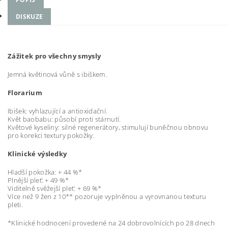
DISKUZE
Zážitek pro všechny smysly
Jemná květinová vůně s ibiškem.
Florarium
Ibišek: vyhlazující a antioxidační.
Květ baobabu: působí proti stárnutí.
Květové kyseliny: silné regenerátory, stimulují buněčnou obnovu
pro korekci textury pokožky.
Klinické výsledky
Hladší pokožka: + 44 %*
Plnější pleť: + 49 %*
Viditelně svěžejší pleť: + 69 %*
Více než 9 žen z 10** pozoruje vyplněnou a vyrovnanou texturu
pleti.
*Klinické hodnocení provedené na 24 dobrovolnících po 28 dnech