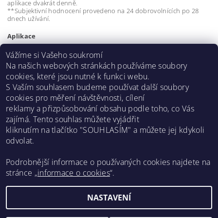
aplikace dvakrát denně.
**Subjektivní hodnocení provedeno na 24 dobrovolnících po 28
dnech užívání.
Aplikace
Aplikujte ráno a večer na dokonale vyčištěnou pleť obličeje a krku
Vážíme si Vašeho soukromí
před použitím obvyklého pleťového krému.
Na našich webových stránkách používáme soubory
cookies, které jsou nutné k funkci webu.
Buďte první, kdo napíše příspěvek k této položce.
S Vaším souhlasem budeme používat další soubory
cookies pro měření návštěvnosti, cílení
Přidat komentář
reklamy a přizpůsobování obsahu podle toho, co Vás
zajímá. Tento souhlas můžete vyjádřit
kliknutím na tlačítko "SOUHLASÍM" a můžete jej kdykoli
odvolat.
Asklepion web
Podrobnější informace o používaných cookies najdete na
stránce „
informace o cookies
“.
Facebook
Instagram
NASTAVENÍ
Upravit nastavení cookies
2026 ©
Asklepion
, všechna práva vyhrazena