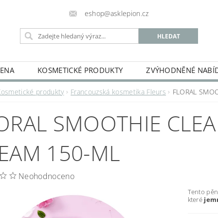
eshop@asklepion.cz
IENA
KOSMETICKÉ PRODUKTY
ZVÝHODNĚNÉ NABÍ
PODMÍNKY OCHRANY OSOBNÍCH ÚDAJŮ
MOJE OBJ
Kosmetické produkty
Francouzská kosmetika Fleurs
FLORAL SMOO
ORAL SMOOTHIE CLE
EAM 150-ML
Neohodnoceno
Tento pěn
které
jemn