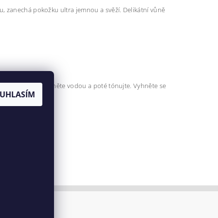
, zanechá pokožku ultra jemnou a svěží. Delikátní vůně
mi pohyby. Opláchněte vodou a poté tónujte. Vyhněte se
UHLASÍM