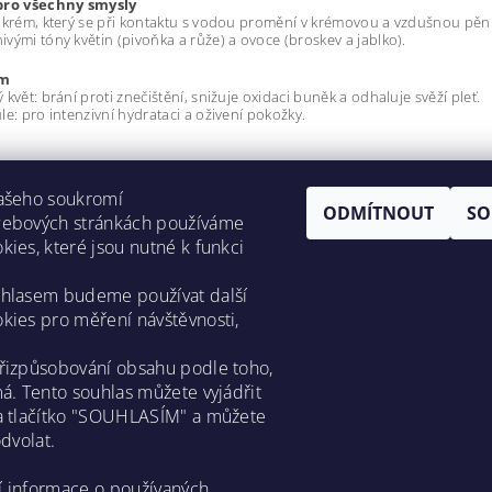
pro všechny smysly
 krém, který se při kontaktu s vodou promění v krémovou a vzdušnou pěnu
vými tóny květin (pivoňka a růže) a ovoce (broskev a jablko).
um
 květ: brání proti znečištění, snižuje oxidaci buněk a odhaluje svěží pleť.
le: pro intenzivní hydrataci a oživení pokožky.
 vodou v dlaních, naneste na mokrý obličej a vmasírujte malými krouživý
Vašeho soukromí
ODMÍTNOUT
SO
s očima. V případě kontaktu s očima důkladně opláchněte vodou.
webových stránkách používáme
kies, které jsou nutné k funkci
ní, kdo napíše příspěvek k této položce.
dat komentář
uhlasem budeme používat další
kies pro měření návštěvnosti,
řizpůsobování obsahu podle toho,
má. Tento souhlas můžete vyjádřit
a tlačítko "SOUHLASÍM" a můžete
odvolat.
Asklepion web
í informace o používaných