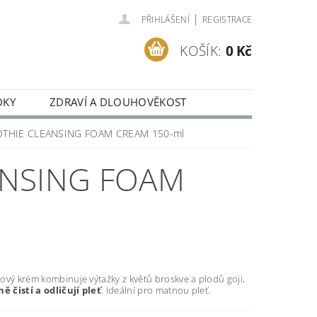
|
PŘIHLÁŠENÍ
REGISTRACE
KOŠÍK:
0 Kč
DKY
ZDRAVÍ A DLOUHOVĚKOST
EDNÁVKA
THIE CLEANSING FOAM CREAM 150-ml
ANSING FOAM
ový krém kombinuje výtažky z květů broskve a plodů goji,
ě čistí a odličují pleť
. Ideální pro matnou pleť.