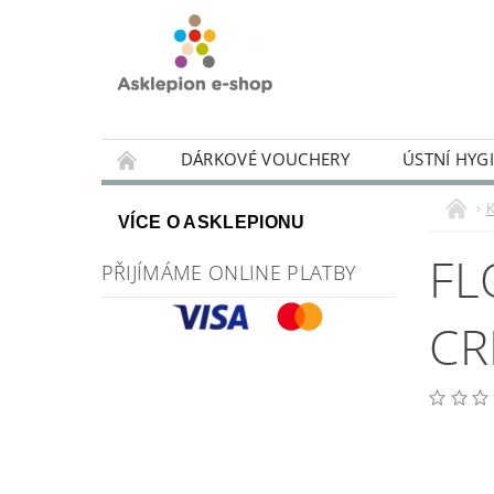
DÁRKOVÉ VOUCHERY
ÚSTNÍ HYG
OBCHODNÍ PODMÍNKY
NAPIŠTE NÁM
VÍCE O ASKLEPIONU
FL
PŘIJÍMÁME ONLINE PLATBY
CR