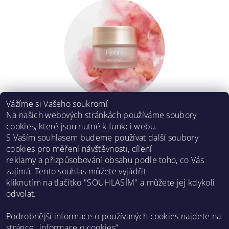
Vážíme si Vašeho soukromí
Na našich webových stránkách používáme soubory
SUPREME MOISTURIZING CREAM - 50 ML
cookies, které jsou nutné k funkci webu.
1 380 Kč
S Vaším souhlasem budeme používat další soubory
cookies pro měření návštěvnosti, cílení
reklamy a přizpůsobování obsahu podle toho, co Vás
4
1
2
3
zajímá. Tento souhlas můžete vyjádřit
kliknutím na tlačítko "SOUHLASÍM" a můžete jej kdykoli
odvolat.
Asklepion web
Podrobnější informace o používaných cookies najdete na
stránce „
informace o cookies
“.
Facebook
Instagram