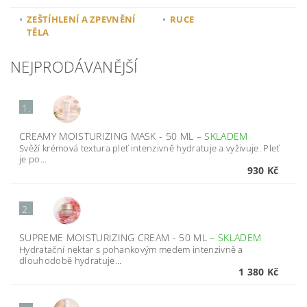
ZEŠTÍHLENÍ A ZPEVNĚNÍ
RUCE
TĚLA
NEJPRODÁVANĚJŠÍ
1.
CREAMY MOISTURIZING MASK - 50 ML
–
SKLADEM
Svěží krémová textura pleť intenzivně hydratuje a vyživuje. Pleť
je po...
930 Kč
2.
SUPREME MOISTURIZING CREAM - 50 ML
–
SKLADEM
Hydratační nektar s pohankovým medem intenzivně a
dlouhodobě hydratuje...
1 380 Kč