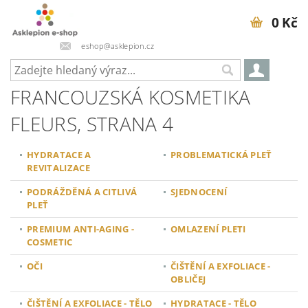
0 Kč
eshop@asklepion.cz
FRANCOUZSKÁ KOSMETIKA
FLEURS
, STRANA 4
HYDRATACE A
PROBLEMATICKÁ PLEŤ
REVITALIZACE
PODRÁŽDĚNÁ A CITLIVÁ
SJEDNOCENÍ
PLEŤ
PREMIUM ANTI-AGING -
OMLAZENÍ PLETI
COSMETIC
OČI
ČIŠTĚNÍ A EXFOLIACE -
OBLIČEJ
ČIŠTĚNÍ A EXFOLIACE - TĚLO
HYDRATACE - TĚLO