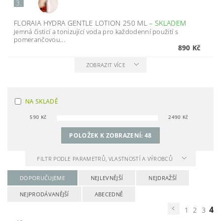
3.
FLORAIA HYDRA GENTLE LOTION 250 ML
–
SKLADEM
Jemná čisticí a tonizující voda pro každodenní použití s
pomerančovou...
890 Kč
ZOBRAZIT VÍCE
NA SKLADĚ
590
Kč
2490
Kč
POLOŽEK K ZOBRAZENÍ:
48
FILTR PODLE PARAMETRŮ, VLASTNOSTÍ A VÝROBCŮ
DOPORUČUJEME
NEJLEVNĚJŠÍ
NEJDRAŽŠÍ
NEJPRODÁVANĚJŠÍ
ABECEDNĚ
4
1
2
3